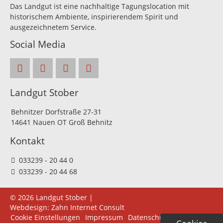
Das Landgut ist eine nachhaltige Tagungslocation mit
historischem Ambiente, inspirierendem Spirit und
ausgezeichnetem Service.
Social Media
Landgut Stober
Behnitzer Dorfstraße 27-31
14641 Nauen OT Groß Behnitz
Kontakt
033239 - 20 44 0
033239 - 20 44 68
© 2026 Landgut Stober |
Webdesign:
Zahn Internet Consult
Navigation
Cookie Einstellungen
Impressum
Datenschutz