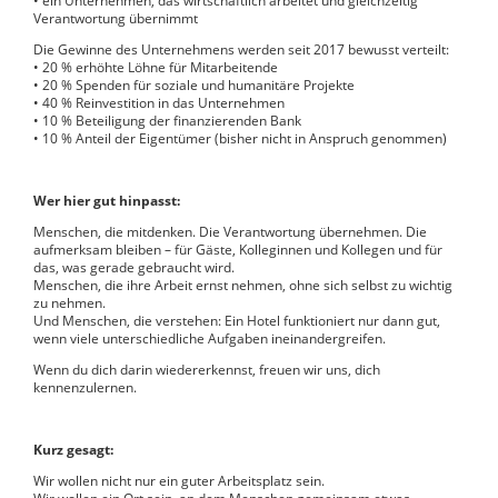
• ein Unternehmen, das wirtschaftlich arbeitet und gleichzeitig
Verantwortung übernimmt
Die Gewinne des Unternehmens werden seit 2017 bewusst verteilt:
• 20 % erhöhte Löhne für Mitarbeitende
• 20 % Spenden für soziale und humanitäre Projekte
• 40 % Reinvestition in das Unternehmen
• 10 % Beteiligung der finanzierenden Bank
• 10 % Anteil der Eigentümer (bisher nicht in Anspruch genommen)
Wer hier gut hinpasst:
Menschen, die mitdenken. Die Verantwortung übernehmen. Die
aufmerksam bleiben – für Gäste, Kolleginnen und Kollegen und für
das, was gerade gebraucht wird.
Menschen, die ihre Arbeit ernst nehmen, ohne sich selbst zu wichtig
zu nehmen.
Und Menschen, die verstehen: Ein Hotel funktioniert nur dann gut,
wenn viele unterschiedliche Aufgaben ineinandergreifen.
Wenn du dich darin wiedererkennst, freuen wir uns, dich
kennenzulernen.
Kurz gesagt:
Wir wollen nicht nur ein guter Arbeitsplatz sein.