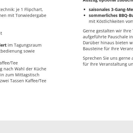
chnik: je 1 Flipchart,
saisonales 3-Gang-M
umen mit Tonwiedergabe
sommerliches BBQ-Bu
mit Köstlichkeiten vom G
Gerne gestalten wir Ihr
it
aufgeführte Pauschale in
Darüber hinaus bieten w
iert
im Tagungsraum
Bausteine für Ihre Veran
tbedienung sowie
Sprechen Sie uns gerne 
affee/Tee
für Ihre Veranstaltung un
g nach Wahl der Küche
in zum Mittagstisch
zwei Tassen Kaffee/Tee