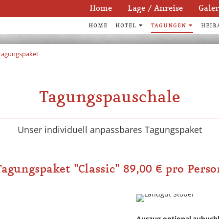
Navigation
Home
Lage / Anreise
Galer
überspringen
HOME
HOTEL
TAGUNGEN
HEIR
Tagungspaket
GUNGSANGE
GUNGSANGE
GUNGSANGE
Tagungspauschale
Unser individuell anpassbares Tagungspaket
Tagungspaket "Classic" 89,00 € pro Perso
Auszug optional zubuc