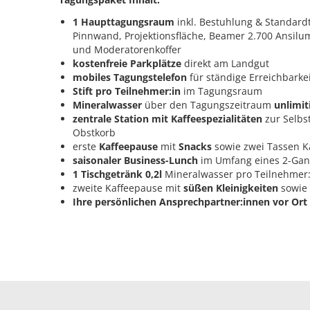
1 Haupttagungsraum
inkl. Bestuhlung & Standardte
Pinnwand, Projektionsfläche, Beamer 2.700 Ansil
und Moderatorenkoffer
kostenfreie Parkplätze
direkt am Landgut
mobiles Tagungstelefon
für ständige Erreichbarke
Stift pro Teilnehmer:in
im Tagungsraum
Mineralwasser
über den Tagungszeitraum
unlimit
zentrale Station mit Kaffeespezialitäten
zur Selbs
Obstkorb
erste
Kaffeepause
mit
Snacks
sowie zwei Tassen K
saisonaler Business-Lunch
im Umfang eines 2-Gan
1 Tischgetränk 0,2l
Mineralwasser pro Teilnehmer:
zweite Kaffeepause mit
süßen Kleinigkeiten
sowie 
Ihre persönlichen Ansprechpartner:innen vor Ort