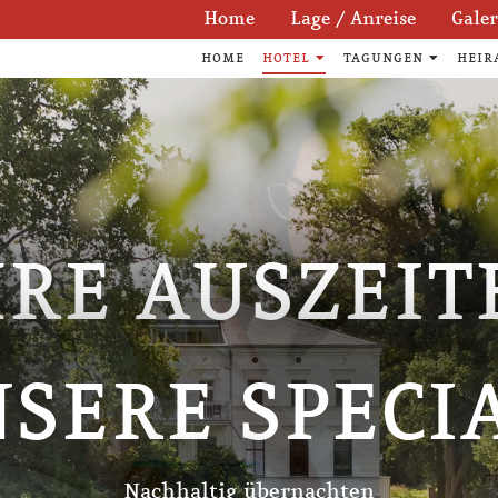
Navigation
Home
Lage / Anreise
Galer
überspringen
HOME
HOTEL
TAGUNGEN
HEIR
HRE AUSZEIT
HRE AUSZEIT
HRE AUSZEIT
SERE SPECI
SERE SPECI
SERE SPECI
Nachhaltig übernachten
Nachhaltig übernachten
Nachhaltig übernachten