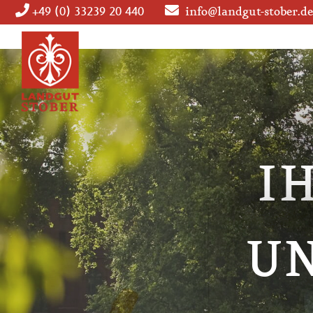
+49 (0) 33239 20 440
info@landgut-stober.de
Navigation
überspringen
I
I
I
UN
UN
UN