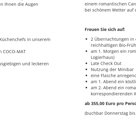
einem romantischen Cand
en Ihnen die Augen
bei schönem Wetter auf d
Freuen Sie sich auf:
2 Übernachtungen in e
 Küchenchefs in unserem
reichhaltigen Bio-Frü
am 1. Morgen ein rom
von COCO-MAT
Logierhaus)
Late Check Out
usgiebigen und leckeren
Nutzung der Minibar
eine Flasche anregen
am 1. Abend ein köst
am 2. Abend ein roma
korrespondierenden 
ab 355,00 Euro pro Perso
(buchbar Donnerstag bis