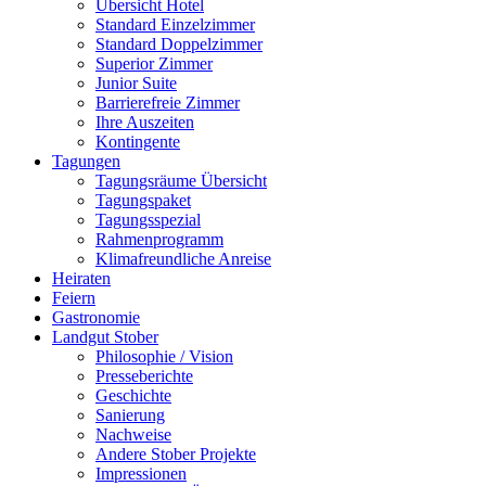
Übersicht Hotel
Standard Einzelzimmer
Standard Doppelzimmer
Superior Zimmer
Junior Suite
Barrierefreie Zimmer
Ihre Auszeiten
Kontingente
Tagungen
Tagungsräume Übersicht
Tagungspaket
Tagungsspezial
Rahmenprogramm
Klimafreundliche Anreise
Heiraten
Feiern
Gastronomie
Landgut Stober
Philosophie / Vision
Presseberichte
Geschichte
Sanierung
Nachweise
Andere Stober Projekte
Impressionen