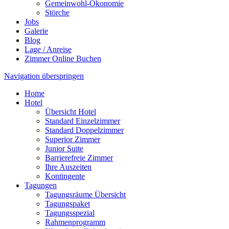
Gemeinwohl-Ökonomie
Störche
Jobs
Galerie
Blog
Lage / Anreise
Zimmer Online Buchen
Navigation überspringen
Home
Hotel
Übersicht Hotel
Standard Einzelzimmer
Standard Doppelzimmer
Superior Zimmer
Junior Suite
Barrierefreie Zimmer
Ihre Auszeiten
Kontingente
Tagungen
Tagungsräume Übersicht
Tagungspaket
Tagungsspezial
Rahmenprogramm