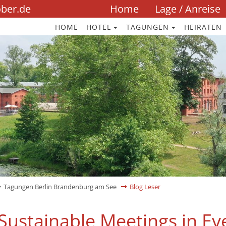
Navigation
ober.de
Home
Lage / Anreise
überspringen
HOME
HOTEL
TAGUNGEN
HEIRATEN
Tagungen Berlin Brandenburg am See
Blog Leser
Sustainable Meetings in Eve