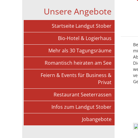
Unsere Angebote
Startseite Landgut Stober
Bio-Hotel & Logierhaus
Be
Mehr als 30 Tagungsräume
mü
Ab
Romantisch heiraten am See
Di
we
Feiern & Events für Business &
ve
Ge
Privat
Restaurant Seeterrassen
Infos zum Landgut Stober
Jobangebote