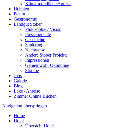
Klimafreundliche Anreise
Heiraten
Feiern
Gastronomie
Landgut Stober
Philosophie / Vision
Presseberichte
Geschichte
Sanierung
Nachweise
Andere Stober Projekte
Impressionen
Gemeinwohl-Ökonomie
Störche
Jobs
Galerie
Blog
Lage / Anreise
Zimmer Online Buchen
Navigation überspringen
Home
Hotel
Übersicht Hotel