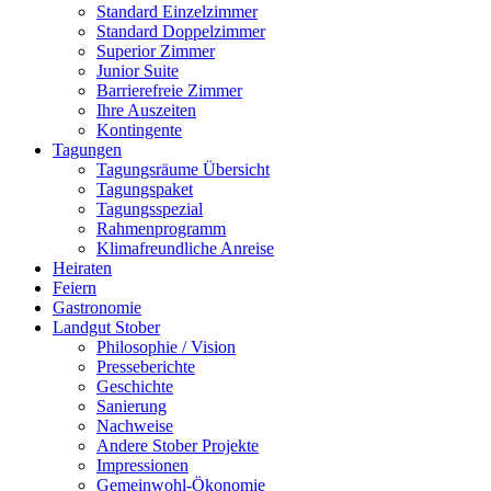
Standard Einzelzimmer
Standard Doppelzimmer
Superior Zimmer
Junior Suite
Barrierefreie Zimmer
Ihre Auszeiten
Kontingente
Tagungen
Tagungsräume Übersicht
Tagungspaket
Tagungsspezial
Rahmenprogramm
Klimafreundliche Anreise
Heiraten
Feiern
Gastronomie
Landgut Stober
Philosophie / Vision
Presseberichte
Geschichte
Sanierung
Nachweise
Andere Stober Projekte
Impressionen
Gemeinwohl-Ökonomie