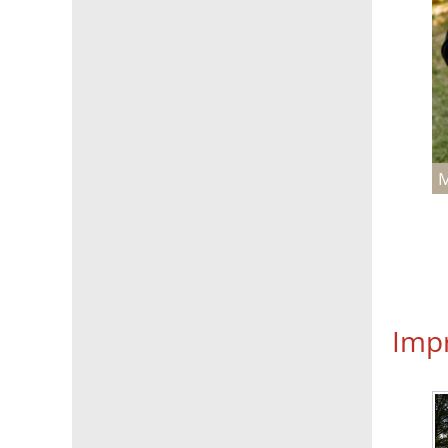
M
Imp