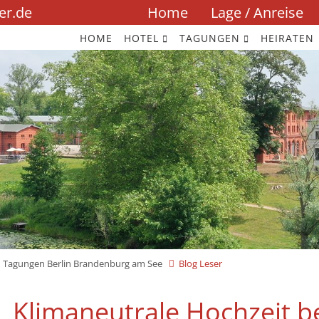
Navigation
er.de
Home
Lage / Anreise
überspringen
HOME
HOTEL
TAGUNGEN
HEIRATEN
Tagungen Berlin Brandenburg am See
Blog Leser
Klimaneutrale Hochzeit be