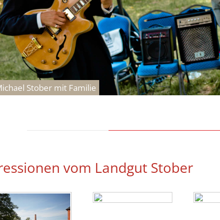
ichael Stober mit Familie
ressionen vom Landgut Stober