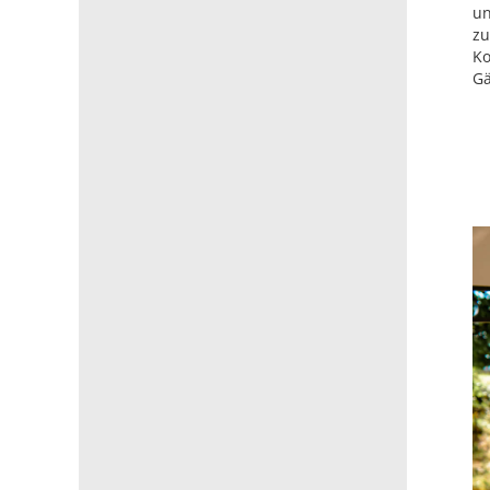
un
zu
Ko
Gä