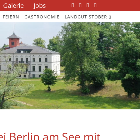
Galerie
Jobs
Navigation
überspringen
FEIERN
GASTRONOMIE
LANDGUT STOBER
i Berlin am See mit