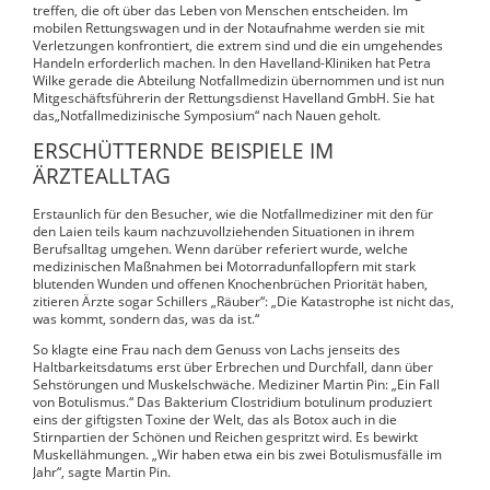
treffen, die oft über das Leben von Menschen entscheiden. Im
mobilen Rettungswagen und in der Notaufnahme werden sie mit
Verletzungen konfrontiert, die extrem sind und die ein umgehendes
Handeln erforderlich machen. In den Havelland-Kliniken hat Petra
Wilke gerade die Abteilung Notfallmedizin übernommen und ist nun
Mitgeschäftsführerin der Rettungsdienst Havelland GmbH. Sie hat
das„Notfallmedizinische Symposium“ nach Nauen geholt.
ERSCHÜTTERNDE BEISPIELE IM
ÄRZTEALLTAG
Erstaunlich für den Besucher, wie die Notfallmediziner mit den für
den Laien teils kaum nachzuvollziehenden Situationen in ihrem
Berufsalltag umgehen. Wenn darüber referiert wurde, welche
medizinischen Maßnahmen bei Motorradunfallopfern mit stark
blutenden Wunden und offenen Knochenbrüchen Priorität haben,
zitieren Ärzte sogar Schillers „Räuber“: „Die Katastrophe ist nicht das,
was kommt, sondern das, was da ist.“
So klagte eine Frau nach dem Genuss von Lachs jenseits des
Haltbarkeitsdatums erst über Erbrechen und Durchfall, dann über
Sehstörungen und Muskelschwäche. Mediziner Martin Pin: „Ein Fall
von Botulismus.“ Das Bakterium Clostridium botulinum produziert
eins der giftigsten Toxine der Welt, das als Botox auch in die
Stirnpartien der Schönen und Reichen gespritzt wird. Es bewirkt
Muskellähmungen. „Wir haben etwa ein bis zwei Botulismusfälle im
Jahr“, sagte Martin Pin.