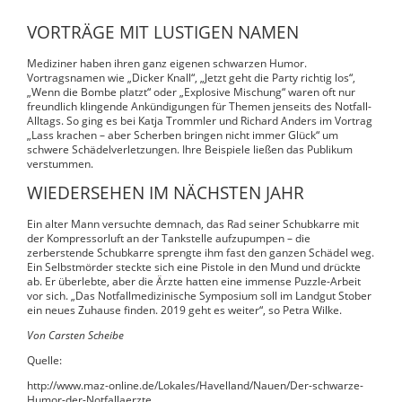
VORTRÄGE MIT LUSTIGEN NAMEN
Mediziner haben ihren ganz eigenen schwarzen Humor.
Vortragsnamen wie „Dicker Knall“, „Jetzt geht die Party richtig los“,
„Wenn die Bombe platzt“ oder „Explosive Mischung“ waren oft nur
freundlich klingende Ankündigungen für Themen jenseits des Notfall-
Alltags. So ging es bei Katja Trommler und Richard Anders im Vortrag
„Lass krachen – aber Scherben bringen nicht immer Glück“ um
schwere Schädelverletzungen. Ihre Beispiele ließen das Publikum
verstummen.
WIEDERSEHEN IM NÄCHSTEN JAHR
Ein alter Mann versuchte demnach, das Rad seiner Schubkarre mit
der Kompressorluft an der Tankstelle aufzupumpen – die
zerberstende Schubkarre sprengte ihm fast den ganzen Schädel weg.
Ein Selbstmörder steckte sich eine Pistole in den Mund und drückte
ab. Er überlebte, aber die Ärzte hatten eine immense Puzzle-Arbeit
vor sich. „Das Notfallmedizinische Symposium soll im Landgut Stober
ein neues Zuhause finden. 2019 geht es weiter“, so Petra Wilke.
Von Carsten Scheibe
Quelle:
http://www.maz-online.de/Lokales/Havelland/Nauen/Der-schwarze-
Humor-der-Notfallaerzte