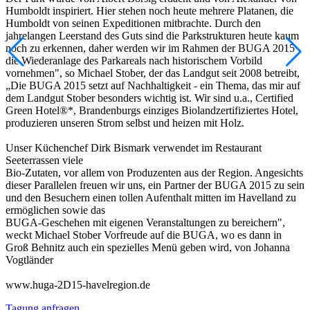
Humboldt inspiriert. Hier stehen noch heute mehrere Platanen, die
Humboldt von seinen Expeditionen mitbrachte. Durch den
jahrelangen Leerstand des Guts sind die Parkstrukturen heute kaum
noch zu erkennen, daher werden wir im Rahmen der BUGA 2015
die Wiederanlage des Parkareals nach historischem Vorbild
vornehmen", so Michael Stober, der das Landgut seit 2008 betreibt,
„Die BUGA 2015 setzt auf Nachhaltigkeit - ein Thema, das mir auf
dem Landgut Stober besonders wichtig ist. Wir sind u.a., Certified
Green Hotel®*, Brandenburgs einziges Biolandzertifiziertes Hotel,
produzieren unseren Strom selbst und heizen mit Holz.
Unser Küchenchef Dirk Bismark verwendet im Restaurant
Seeterrassen viele
Bio-Zutaten, vor allem von Produzenten aus der Region. Angesichts
dieser Parallelen freuen wir uns, ein Partner der BUGA 2015 zu sein
und den Besuchern einen tollen Aufenthalt mitten im Havelland zu
ermöglichen sowie das
BUGA-Geschehen mit eigenen Veranstaltungen zu bereichern",
weckt Michael Stober Vorfreude auf die BUGA, wo es dann in
Groß Behnitz auch ein spezielles Menü geben wird, von Johanna
Vogtländer
www.huga-2D15-havelregion.de
Tagung anfragen