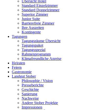
Übersicht Hotel
Standard Einzelzimmer
Standard Doppelzimmer
Superior Zimmer
Junior Suite
Barrierefreie Zimmer
Ihre Auszeiten
Kontingente
Tagungen
Tagungsräume Übersicht
Tagungspaket
Tagungsspezial
Rahmenprogramm
Klimafreundliche Anreise
Heiraten
Feiern
Gastronomie
Landgut Stober
Philosophie / Vision
Presseberichte
Geschichte
Sanierung
Nachweise
Andere Stober Projekte
Impressionen