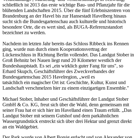
schließlich ist 2013 das erste wichtige Bau- und Pflanzjahr für die
blühenden Landschaften 2015. Über die fünf Erlebniszentren von
Brandenburg an der Havel bis zur Hansestadt Havelberg hinaus
sucht sich die Bundesgartenschau auch kulturelle und historisch
besondere Orte, die es wert sind, als BUGA-Referenzstandort
bezeichnet zu werden.
Nachdem im letzten Jahr bereits das Schloss Ribbeck ins Rennen
ging, wurde nun durch einen Kooperationsvertrag der
Lückenschluss in Richtung Berlin vollendet. Das Landgut Stober in
Groß Behnitz bei Nauen liegt rund 20 Kilometer westlich der
Bundeshauptstadt. Es sei „ein wirklich guter Fang für uns", so
Erhard Skupch, Geschäftsführer des Zweckverbandes der
Bundesgartenschau 2015 Havelregion, „weil es
tatsächlich ein magischer Ort ist: Geschichte, Kultur, Kunst und
Landschaft verschmelzen hier zu einem einzigartigen Ensemble."
Michael Stober, Inhaber und Geschäftsführer der Landgut Stober
GmbH & Co. KG, freut sich über die Wahl, denn gemeinsam mit
seiner Frau hat er sich hier im Havelland einen Traum erfüllt. „Das
Landgut Stober mit seinem Gutshof und dem parkähnlichen
Wassergrundstück erstreckt sich über drei Hektar und grenzt direkt
an ein Waldgebiet.
Der Park wurde von Albert Borsig erdacht und von Alexander von