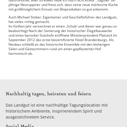
Gastronomie, aber so etwas habe Ich noch nicht erlebt", sagtder 38-
jährige Neuruppiner und freut sich
dass seine neue märkische Küche
,
mit größtmöglichem Einsatz von Bioprodukten so gut ankommt.
Auch Michael Stober
Eigentümer und Geschäftsführer des Landguts,
,
hat vieles richtig gemacht.
Im fünften Jahr verzeichnet er einen
Schub
“
und dieser war genau so
„
beabsichtigt Nach der Sanierung der historischer Ziegelbauwerke
und eines barocker Gutshofs eröffnete Ministerpräsident Platzeck Im
September 2012 das erste biozertifizierte Hotel Brandenburgs. Als
Neubau schließt es das historische Ensemble mit den bisherigen
Sälen und Gästezimmern rund um einen gepflasterten Hof
harmonisch ab.
Nachhaltig tagen, heiraten und feiern
Das Landgut ist eine nachhaltige Tagungslocation mit
historischem Ambiente, inspirierendem Spirit und
ausgezeichnetem Service.
Social Media