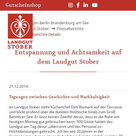
Navigation
Navigation
Gutscheinshop
überspringen
überspringen
Tagungen Berlin Brandenburg am See
Landgut Stober
Presseberichte
Presseberichte Details
Entspannung und Achtsamkeit auf
dem Landgut Stober
27.12.2014
Tagungen zwischen Geschichte und Nachhaltigkeit
Im Landgut Stober steht Küchenchef Dirk Bismark auf der Terrasse
und blickt prüfend über die dunklen Holztische hinab zum Groß
Behnitzer See. Er lässt keinen Zweifel daran, dass er die Ruhe am
heutigen Montag gut gebrauchen kann. 500 Gäste hatten das
Landgut am Tag davor „überrannt und das Personal zu
Höchstleistungen gebracht.
Ich bin seit 20 Jahren m der
„