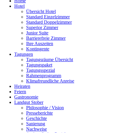
Home
Hotel
Übersicht Hotel
Standard Einzelzimmer
Standard Doppelzimmer
Superior Zimmer
Junior Suite
Barrierefreie Zimmer
Ihre Auszeiten
Kontingente
Tagungen
Tagungsräume Übersicht
Tagungspaket
Tagungsspezial
Rahmenprogramm
Klimafreundliche Anreise
Heiraten
Feiern
Gastronomie
Landgut Stober
Philosophie / Vision
Presseberichte
Geschichte
Sanierung
Nachweise