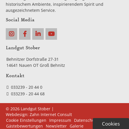
historischem Ambiente, inspirierendem Spirit und
ausgezeichnetem Service.
Social Media
Landgut Stober
Behnitzer Dorfstraße 27-31
14641 Nauen OT Groß Behnitz
Kontakt
033239 - 20 44 0
033239 - 20 44 68
© 2026 Landgut Stober |
Webdesign:
Zahn Internet Consult
Navigation
Cookie Einstellungen
Impressum
Datenschutz
Cookies
überspringen
Gästebewertungen
Newsletter
Galerie