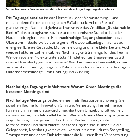
So erkennen Sie eine wirklich nachhaltige Tagungslocation
Die
Tagungslocation
ist das Herzstück jeder Veranstaltung – und
entscheidend für den ökologischen Fußabdruck. Achten Sie auf
glaubwürdige Nachhaltigkeitsnachweise wie das Zertifikat
„Sustainable
Berlin“
, das ökologische, soziale und ökonomische Standards in der
Hauptstadtregion fördert. Eine
nachhaltige Tagungslocation
nutzt
Ökostrom – idealerweise aus eigener Photovoltaikanlage – achtet auf
energieeffiziente Gebäude, Müllvermeidung und faire Lieferketten. Auch
weiche Faktoren zählen: Gibt es Nachhaltigkeitstrainings für das Team?
Werden soziale Projekte unterstützt? Findet echtes Engagement statt
oder ist Nachhaltigkeit nur Fassade? Wer hier bewusst auswählt, sichert
sich nicht nur einen gelungenen Rahmen, sondern stärkt auch das eigene
Unternehmensimage – mit Haltung und Wirkung.
Nachhaltige Tagung mit Mehrwert: Warum Green Meetings die
besseren Meetings sind
Nachhaltige Meetings
bedeuten mehr als Ressourcenschonung. Sie
schaffen Räume für Innovation, Sinn und Vernetzung. Teilnehmende
fühlen sich in einer glaubwürdig nachhaltigen Umgebung oft wohler,
denken weiter, handeln reflektierter. Wer ein
Green Meeting
organisiert,
zeigt Haltung – und gewinnt damit neue Partner:innen, motivierte
Mitarbeitende und nicht zuletzt: bessere Ergebnisse. Nutzen Sie die
Gelegenheit, Nachhaltigkeit aktiv zu kommunizieren – durch Storytelling,
Transparenz und echte Einblicke hinter die Kulissen Ihrer Veranstaltung.